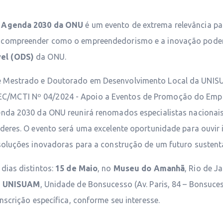
l Agenda 2030 da ONU
é um evento de extrema relevância pa
m compreender como o empreendedorismo e a inovação pode
el (ODS)
da ONU.
e Mestrado e Doutorado em Desenvolvimento Local da UNIS
/MCTI Nº 04/2024 - Apoio a Eventos de Promoção do Empre
enda 2030 da ONU reunirá renomados especialistas nacionais
deres. O evento será uma excelente oportunidade para ouvir 
 soluções inovadoras para a construção de um futuro sustentá
dias distintos:
15 de Maio
, no
Museu do Amanhã
, Rio de J
a
UNISUAM
, Unidade de Bonsucesso (Av. Paris, 84 – Bonsucess
nscrição específica, conforme seu interesse.