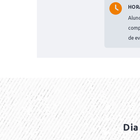
HOR
Alun
comp
de ev
Dia