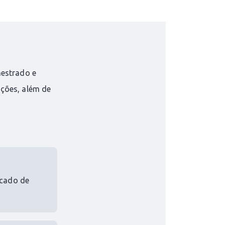
mestrado e
ições, além de
icado de