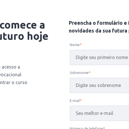
 comece a
Preencha o formulário e 
novidades da sua futura 
uturo hoje
Nome
*
á acesso a
Sobrenome
*
 vocacional
ntrar o curso
E-mail
*
Número de telefone
*