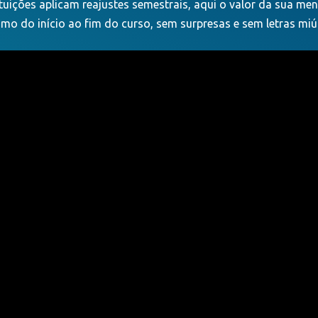
tuições aplicam reajustes semestrais, aqui o valor da sua m
mo do início ao fim do curso, sem surpresas e sem letras miú