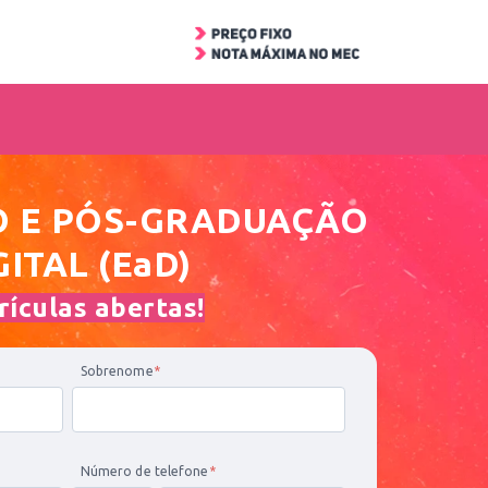
O
E PÓS-GRADUAÇÃO
GITAL (EaD)
ículas abertas!
Sobrenome
*
Número de telefone
*