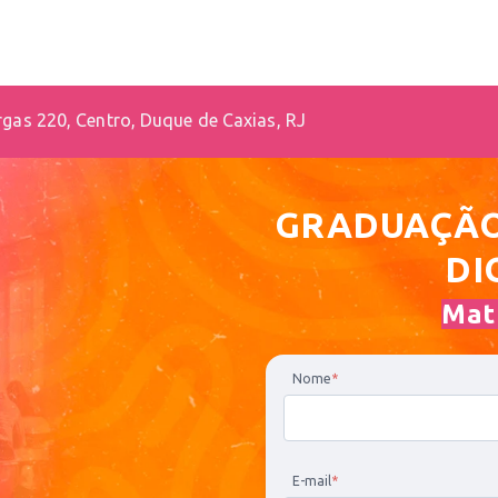
rgas 220, Centro, Duque de Caxias, RJ
GRADUAÇÃ
DI
Matr
Nome
*
E-mail
*