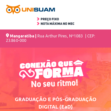
Mangaratiba |
Rua Arthur Pires, Nº1083 | CEP:
23.860-000
GRADUAÇÃO E PÓS-GRADUAÇÃO
DIGITAL (EaD)