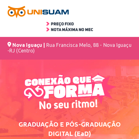
Nova Iguaçu |
Rua Francisca Melo, 88 - Nova Iguaçu
-RJ (Centro)
GRADUAÇÃO E PÓS-GRADUAÇÃO
DIGITAL (EaD)